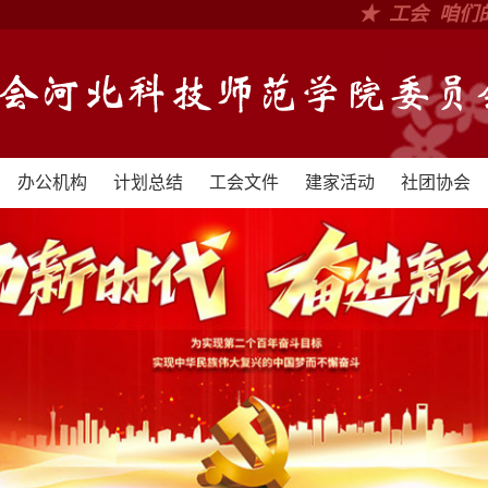
★ 工会 咱们
办公机构
计划总结
工会文件
建家活动
社团协会