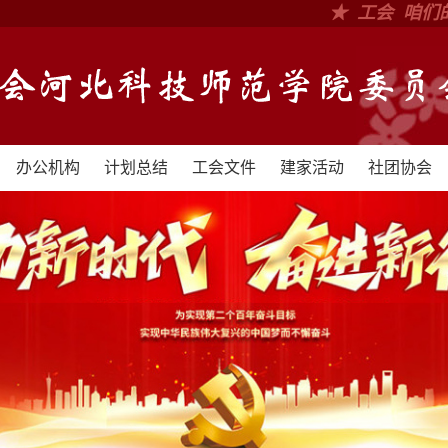
★ 工会 咱们
办公机构
计划总结
工会文件
建家活动
社团协会