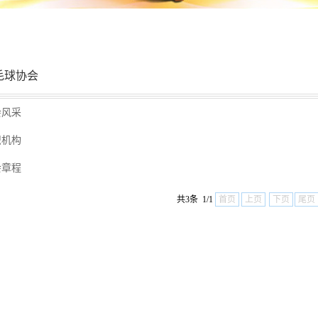
毛球协会
会风采
织机构
会章程
共3条 1/1
首页
上页
下页
尾页