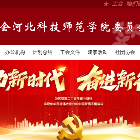
★ 工会 咱们
办公机构
计划总结
工会文件
建家活动
社团协会