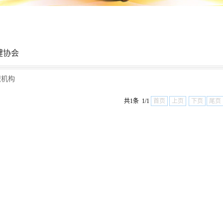
键协会
织机构
共1条 1/1
首页
上页
下页
尾页